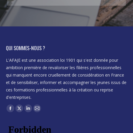
QUI SOMMES-NOUS ?
L'AFAJE est une association loi 1901 qui s'est donnée pour
ambition première de revaloriser les filières professionnelles
qui manquent encore cruellement de considération en France
et de sensibiliser, informer et accompagner les jeunes issus de
ces formations professionnelles à la création ou reprise
d'entreprises.
Trouvez nous sur :
Facebook
X
LinkedIn
Mail
page
page
page
page
opens
opens
opens
opens