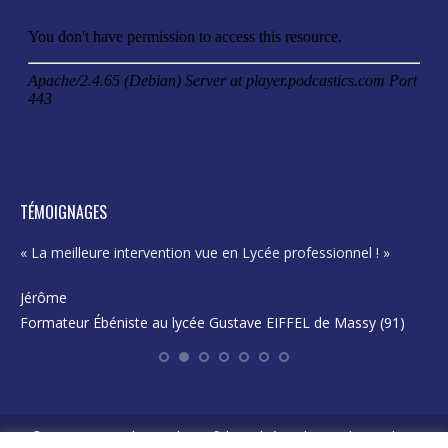
in
in
in
in
new
new
new
new
window
window
window
window
TÉMOIGNAGES
« La meilleure intervention vue en Lycée professionnel ! »
« E
pro
Jérôme
Formateur Ébéniste au lycée Gustave EIFFEL de Massy (91)
Ka
En
©2026 AFAJE -
Politique de confidentialité
-
Politique des cookies