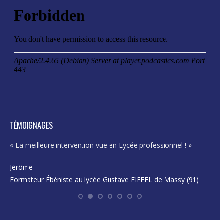
opens
opens
opens
opens
in
in
in
in
new
new
new
new
window
window
window
window
TÉMOIGNAGES
« La meilleure intervention vue en Lycée professionnel ! »
« E
pro
Jérôme
Formateur Ébéniste au lycée Gustave EIFFEL de Massy (91)
Ka
En