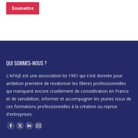
Soumettre
QUI SOMMES-NOUS ?
L'AFAJE est une association loi 1901 qui s'est donnée pour
ambition première de revaloriser les filières professionnelles
qui manquent encore cruellement de considération en France
et de sensibiliser, informer et accompagner les jeunes issus de
ces formations professionnelles à la création ou reprise
d'entreprises.
Trouvez nous sur :
Facebook
X
LinkedIn
Mail
page
page
page
page