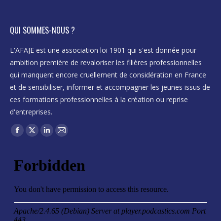
QUI SOMMES-NOUS ?
L'AFAJE est une association loi 1901 qui s'est donnée pour
ambition première de revaloriser les filières professionnelles
qui manquent encore cruellement de considération en France
et de sensibiliser, informer et accompagner les jeunes issus de
ces formations professionnelles à la création ou reprise
d'entreprises.
Trouvez nous sur :
Facebook
X
LinkedIn
Mail
page
page
page
page
opens
opens
opens
opens
in
in
in
in
new
new
new
new
window
window
window
window