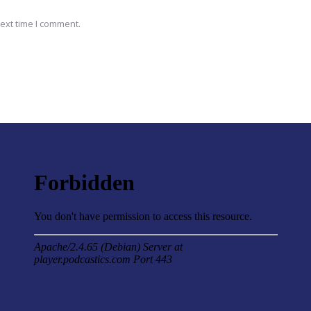
ext time I comment.
a création
« Le lien spécifique de l’entrepreneur avec les apprentis
de même secteur professionnel et métier est une des
clés de réussite de cette intervention. »
Magali
Formatrice PSE au CFA BTP d'Ermont (95)