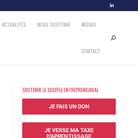
MÉDIAS
CONTACT
LinkedIn
Search:
page
ACTUALITÉS
NOUS SOUTENIR
MÉDIAS
opens
in
Search:
new
window
CONTACT
SOUTENIR LE SOUFFLE ENTREPRENEURIAL
JE FAIS UN DON
JE VERSE MA TAXE
D'APRENTISSAGE