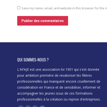
Save my name, email, and website in this browser for the n
Publier des commentaires
QUI SOMMES-NOUS ?
a qualité et la réalité des
L'AFAJE est une association loi 1901 qui s'est donnée
« Merci pour le temps passé à nos côtés, l
pour ambition première de revaloriser les filières
d’entreprise est un sujet passionnant ! »
professionnelles qui manquent encore cruellement de
Julien
considération en France et de sensibiliser, informer et
Elève de première
accompagner les jeunes issus de ces formations
professionnelles à la création ou reprise d'entreprises.