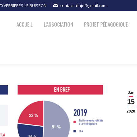
370 VERRIÈRES-LE-BUISSON
contact.afaje@gmail.com
PROJET PÉDAGOGIQUE
ACTUALITÉS
NOUS SOUTENIR
ACCUEIL
L’ASSOCIATION
PROJET PÉDAGOGIQUE
Jan
15
2020