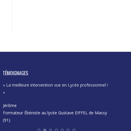
TÉMOIGNAGES
« La meilleure intervention vue en Lycée professionnel !
« Excellent
»
et se proje
Jérôme
Karima
Formateur Ébéniste au lycée Gustave EIFFEL de Massy
Enseignant
(91)