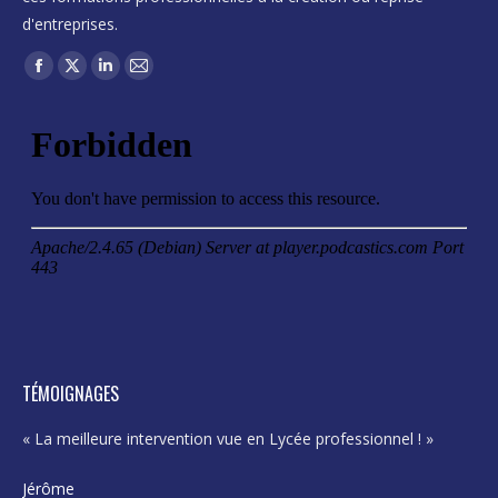
d'entreprises.
Trouvez nous sur :
Facebook
X
LinkedIn
Mail
page
page
page
page
opens
opens
opens
opens
in
in
in
in
new
new
new
new
window
window
window
window
TÉMOIGNAGES
« La meilleure intervention vue en Lycée professionnel ! »
« E
pro
Jérôme