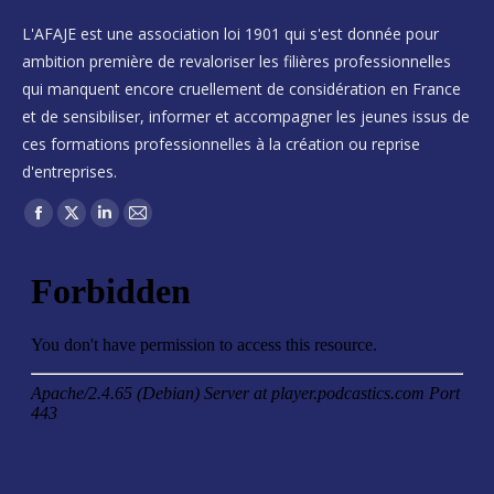
L'AFAJE est une association loi 1901 qui s'est donnée pour
ambition première de revaloriser les filières professionnelles
qui manquent encore cruellement de considération en France
et de sensibiliser, informer et accompagner les jeunes issus de
ces formations professionnelles à la création ou reprise
d'entreprises.
Trouvez nous sur :
Facebook
X
LinkedIn
Mail
page
page
page
page
opens
opens
opens
opens
in
in
in
in
new
new
new
new
window
window
window
window