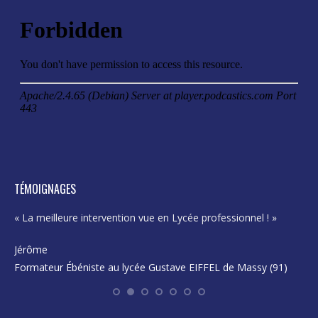
page
page
page
page
opens
opens
opens
opens
in
in
in
in
new
new
new
new
window
window
window
window
TÉMOIGNAGES
« La meilleure intervention vue en Lycée professionnel ! »
« E
pro
Jérôme
Formateur Ébéniste au lycée Gustave EIFFEL de Massy (91)
Ka
En