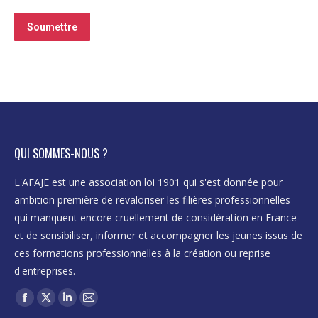
Soumettre
QUI SOMMES-NOUS ?
L'AFAJE est une association loi 1901 qui s'est donnée pour
ambition première de revaloriser les filières professionnelles
qui manquent encore cruellement de considération en France
et de sensibiliser, informer et accompagner les jeunes issus de
ces formations professionnelles à la création ou reprise
d'entreprises.
Trouvez nous sur :
Facebook
X
LinkedIn
Mail