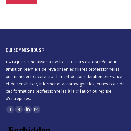
QUI SOMMES-NOUS ?
L'AFAJE est une association loi 1901 qui s'est donnée pour
ambition première de revaloriser les filières professionnelles
qui manquent encore cruellement de considération en France
et de sensibiliser, informer et accompagner les jeunes issus de
ces formations professionnelles à la création ou reprise
d'entreprises.
Trouvez nous sur :
Facebook
X
LinkedIn
Mail
page
page
page
page
opens
opens
opens
opens