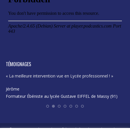
in
in
in
in
new
new
new
new
window
window
window
window
TÉMOIGNAGES
« La meilleure intervention vue en Lycée professionnel ! »
« E
pro
Jérôme
Formateur Ébéniste au lycée Gustave EIFFEL de Massy (91)
Ka
En
©2026 AFAJE -
Politique de confidentialité
-
Politique des cookies