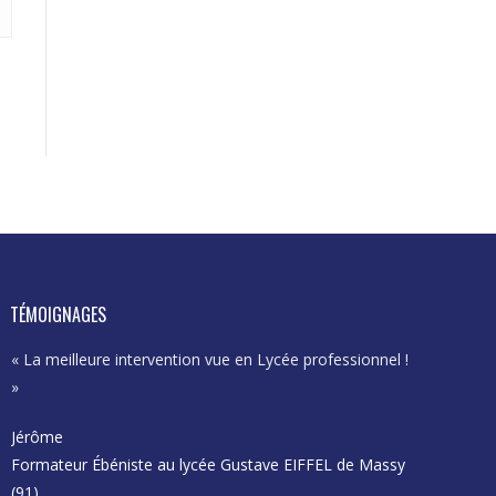
TÉMOIGNAGES
« La meilleure intervention vue en Lycée professionnel !
« Excellent
»
et se proje
Jérôme
Karima
Formateur Ébéniste au lycée Gustave EIFFEL de Massy
Enseignant
(91)