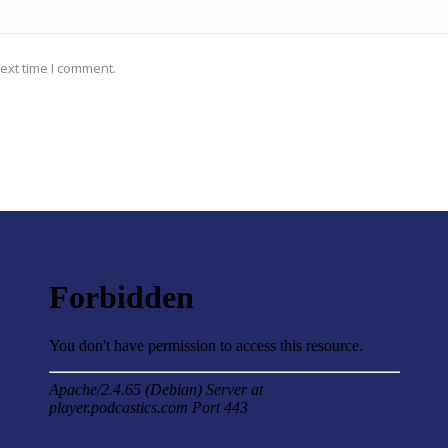
ext time I comment.
a création
« Le lien spécifique de l’entrepreneur avec les apprentis
de même secteur professionnel et métier est une des
clés de réussite de cette intervention. »
Magali
Formatrice PSE au CFA BTP d'Ermont (95)