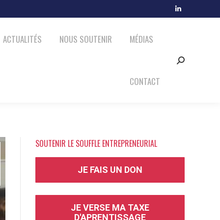
MÉDIAS
CONTACT
LinkedIn
Search:
page
ACTUALITÉS
NOUS SOUTENIR
MÉDIAS
opens
in
Search:
new
window
CONTACT
SOUTENIR LE SOUFFLE ENTREPRENEURIAL
JE FAIS UN DON
JE VERSE MA TAXE
D'APRENTISSAGE