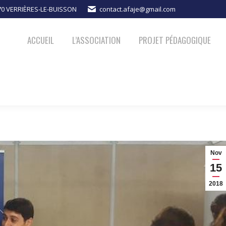
370 VERRIÈRES-LE-BUISSON
contact.afaje@gmail.com
PROJET PÉDAGOGIQUE
ACTUALITÉS
NOUS SOUTENIR
ACCUEIL
L’ASSOCIATION
PROJET PÉDAGOGIQUE
Nov
15
2018