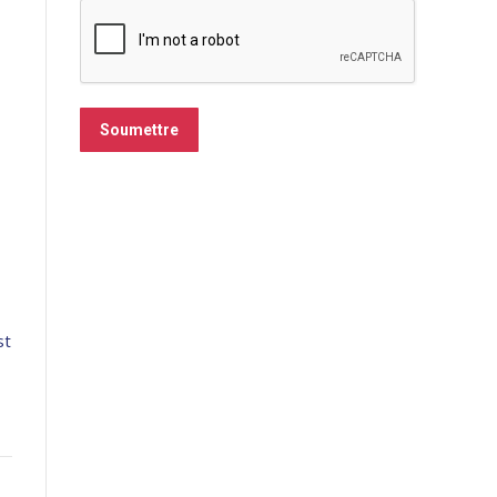
Soumettre
st