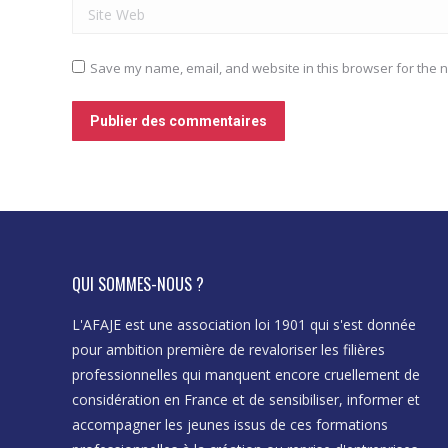
Site Web
Save my name, email, and website in this browser for the n
Publier des commentaires
QUI SOMMES-NOUS ?
a qualité et la réalité des
L'AFAJE est une association loi 1901 qui s'est donnée
« Merci pour le temps passé à nos côtés, l
pour ambition première de revaloriser les filières
d’entreprise est un sujet passionnant ! »
professionnelles qui manquent encore cruellement de
Julien
considération en France et de sensibiliser, informer et
Elève de première
accompagner les jeunes issus de ces formations