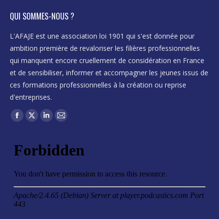
QUI SOMMES-NOUS ?
L'AFAJE est une association loi 1901 qui s'est donnée pour
ambition première de revaloriser les filières professionnelles
qui manquent encore cruellement de considération en France
et de sensibiliser, informer et accompagner les jeunes issus de
ces formations professionnelles à la création ou reprise
d'entreprises.
Trouvez nous sur :
Facebook
X
LinkedIn
Mail
page
page
page
page
opens
opens
opens
opens
in
in
in
in
new
new
new
new
window
window
window
window