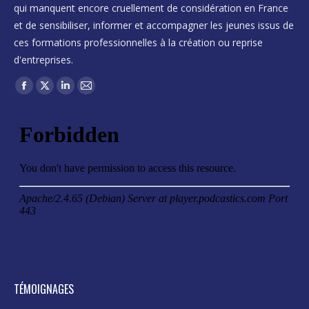
qui manquent encore cruellement de considération en France
et de sensibiliser, informer et accompagner les jeunes issus de
ces formations professionnelles à la création ou reprise
d'entreprises.
Trouvez nous sur :
Facebook
X
LinkedIn
Mail
page
page
page
page
opens
opens
opens
opens
in
in
in
in
new
new
new
new
window
window
window
window
TÉMOIGNAGES