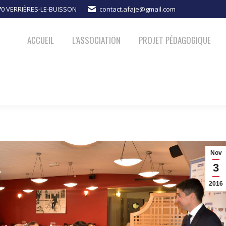
370 VERRIÈRES-LE-BUISSON
contact.afaje@gmail.com
PROJET PÉDAGOGIQUE
ACTUALITÉS
NOUS SOUTENIR
ACCUEIL
L’ASSOCIATION
PROJET PÉDAGOGIQUE
Nov
3
2016