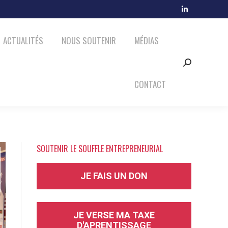
MÉDIAS
CONTACT
LinkedIn
Search:
page
ACTUALITÉS
NOUS SOUTENIR
MÉDIAS
opens
in
Search:
new
window
CONTACT
SOUTENIR LE SOUFFLE ENTREPRENEURIAL
JE FAIS UN DON
JE VERSE MA TAXE
D'APRENTISSAGE