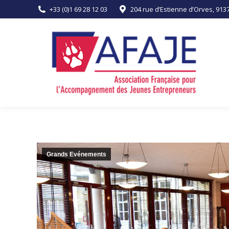
+33 (0)1 69 28 12 03
204 rue d’Estienne d’Orves, 91
ACCUEIL
L’ASSOCIATION
Grands Evénements