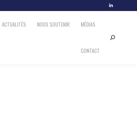
MÉDIAS
CONTACT
LinkedIn
Search:
page
ACTUALITÉS
NOUS SOUTENIR
MÉDIAS
opens
in
Search:
new
window
CONTACT