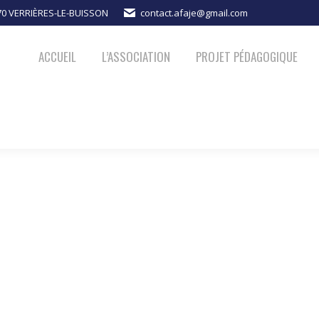
370 VERRIÈRES-LE-BUISSON
contact.afaje@gmail.com
PROJET PÉDAGOGIQUE
ACTUALITÉS
NOUS SOUTENIR
ACCUEIL
L’ASSOCIATION
PROJET PÉDAGOGIQUE