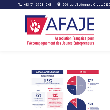
+33 (0)1 69 28 12 03
204 rue d’Estienne d’Orves, 91
ACCUEIL
L’ASSOCIATION