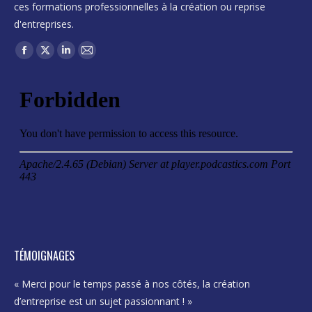
ces formations professionnelles à la création ou reprise
d'entreprises.
Trouvez nous sur :
Facebook
X
LinkedIn
Mail
page
page
page
page
opens
opens
opens
opens
in
in
in
in
new
new
new
new
window
window
window
window
TÉMOIGNAGES
« Merci pour le temps passé à nos côtés, la création
« L
d’entreprise est un sujet passionnant ! »
mê