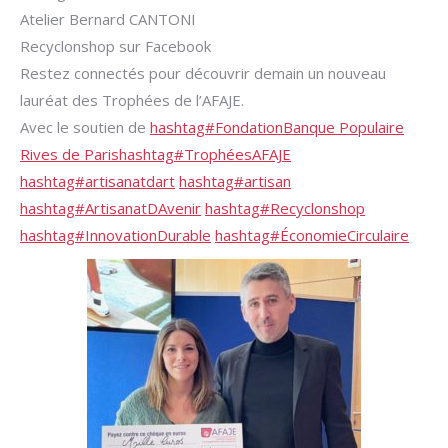
Atelier Bernard CANTONI
Recyclonshop sur Facebook
Restez connectés pour découvrir demain un nouveau
lauréat des Trophées de l’AFAJE.
Avec le soutien de
hashtag
#
Fondation
Banque Populaire
Rives de Paris
hashtag
#
TrophéesAFAJE
hashtag
#
artisanatdart
hashtag
#
artisan
hashtag
#
ArtisanatDAvenir
hashtag
#
Recyclonshop
hashtag
#
InnovationDurable
hashtag
#
ÉconomieCirculaire