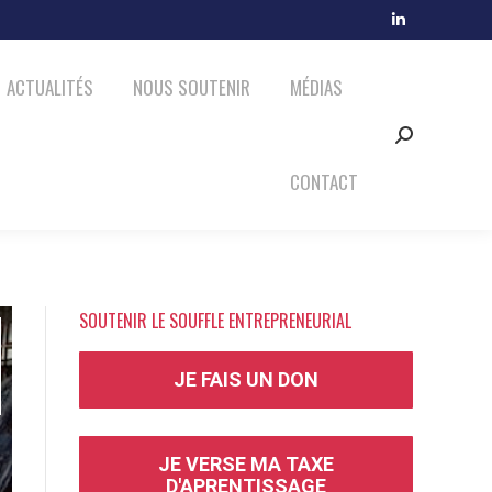
MÉDIAS
CONTACT
LinkedIn
Search:
page
ACTUALITÉS
NOUS SOUTENIR
MÉDIAS
opens
in
Search:
new
window
CONTACT
SOUTENIR LE SOUFFLE ENTREPRENEURIAL
JE FAIS UN DON
JE VERSE MA TAXE
D'APRENTISSAGE