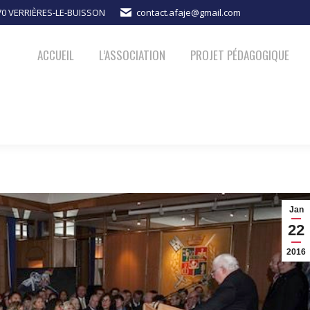
370 VERRIÈRES-LE-BUISSON
contact.afaje@gmail.com
PROJET PÉDAGOGIQUE
ACTUALITÉS
NOUS SOUTENIR
ACCUEIL
L’ASSOCIATION
PROJET PÉDAGOGIQUE
Jan
22
2016