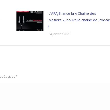
L’AFAJE lance la « Chaîne des
!
Métiers », nouvelle chaîne de Podca
!
24 janvier 2025
rqués avec
*