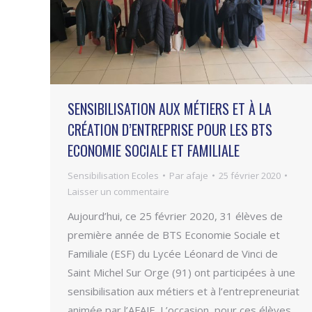
SENSIBILISATION AUX MÉTIERS ET À LA
CRÉATION D’ENTREPRISE POUR LES BTS
ECONOMIE SOCIALE ET FAMILIALE
Sensibilisation Ecoles
Par
afaje
25 février 2020
Laisser un commentaire
Aujourd’hui, ce 25 février 2020, 31 élèves de
première année de BTS Economie Sociale et
Familiale (ESF) du Lycée Léonard de Vinci de
Saint Michel Sur Orge (91) ont participées à une
sensibilisation aux métiers et à l’entrepreneuriat
animée par l’AFAJE. L’occasion, pour ces élèves