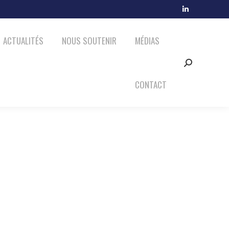
MÉDIAS
CONTACT
LinkedIn
Search:
page
ACTUALITÉS
NOUS SOUTENIR
MÉDIAS
opens
in
Search:
new
window
CONTACT