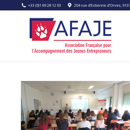
+33 (0)1 69 28 12 03
204 rue d’Estienne d’Orves, 91
ACCUEIL
L’ASSOCIATION