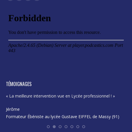
Facebook
X
LinkedIn
Mail
page
page
page
page
opens
opens
opens
opens
in
in
in
in
new
new
new
new
window
window
window
window
TÉMOIGNAGES
« La meilleure intervention vue en Lycée professionnel ! »
« E
pro
Jérôme
Formateur Ébéniste au lycée Gustave EIFFEL de Massy (91)
Ka
En