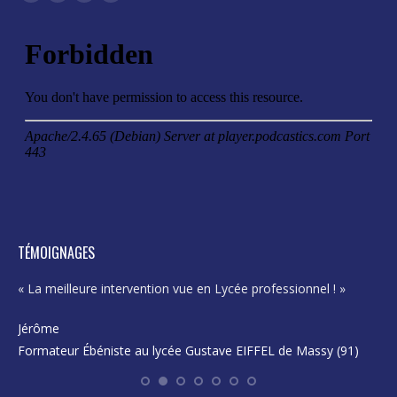
Facebook
X
LinkedIn
Mail
page
page
page
page
opens
opens
opens
opens
in
in
in
in
new
new
new
new
window
window
window
window
TÉMOIGNAGES
« La meilleure intervention vue en Lycée professionnel ! »
« E
pro
Jérôme
Formateur Ébéniste au lycée Gustave EIFFEL de Massy (91)
Ka
En