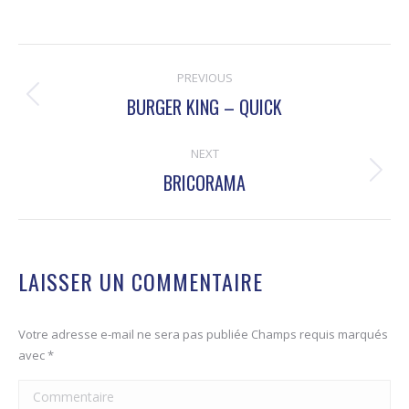
NAVIGATION
PREVIOUS
DE
BURGER KING – QUICK
Onglet
COMMENTAIRE
précédent
NEXT
BRICORAMA
Projets
similaires
LAISSER UN COMMENTAIRE
Votre adresse e-mail ne sera pas publiée Champs requis marqués
avec
*
Commentaire