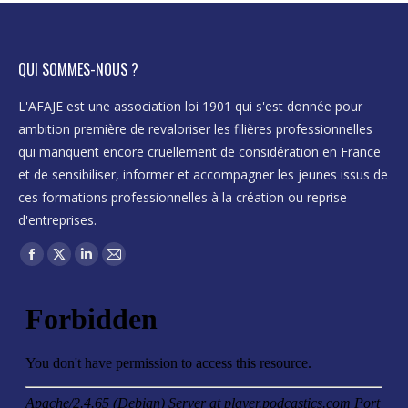
QUI SOMMES-NOUS ?
L'AFAJE est une association loi 1901 qui s'est donnée pour
ambition première de revaloriser les filières professionnelles
qui manquent encore cruellement de considération en France
et de sensibiliser, informer et accompagner les jeunes issus de
ces formations professionnelles à la création ou reprise
d'entreprises.
Trouvez nous sur :
Facebook
X
LinkedIn
Mail
page
page
page
page
opens
opens
opens
opens
in
in
in
in
new
new
new
new
window
window
window
window