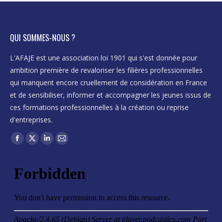
QUI SOMMES-NOUS ?
L'AFAJE est une association loi 1901 qui s'est donnée pour
ambition première de revaloriser les filières professionnelles
qui manquent encore cruellement de considération en France
et de sensibiliser, informer et accompagner les jeunes issus de
ces formations professionnelles à la création ou reprise
d'entreprises.
Trouvez nous sur :
Facebook
X
LinkedIn
Mail
page
page
page
page
opens
opens
opens
opens
in
in
in
in
new
new
new
new
window
window
window
window