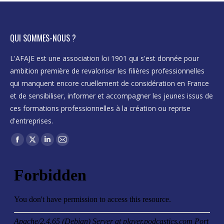
QUI SOMMES-NOUS ?
L'AFAJE est une association loi 1901 qui s'est donnée pour
ambition première de revaloriser les filières professionnelles
qui manquent encore cruellement de considération en France
et de sensibiliser, informer et accompagner les jeunes issus de
ces formations professionnelles à la création ou reprise
d'entreprises.
Trouvez nous sur :
Facebook
X
LinkedIn
Mail
page
page
page
page
opens
opens
opens
opens
in
in
in
in
new
new
new
new
window
window
window
window