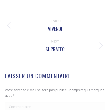
NAVIGATION
PREVIOUS
DE
VIVENDI
Onglet
COMMENTAIRE
précédent
NEXT
SUPRATEC
Projets
similaires
LAISSER UN COMMENTAIRE
Votre adresse e-mail ne sera pas publiée Champs requis marqués
avec
*
Commentaire