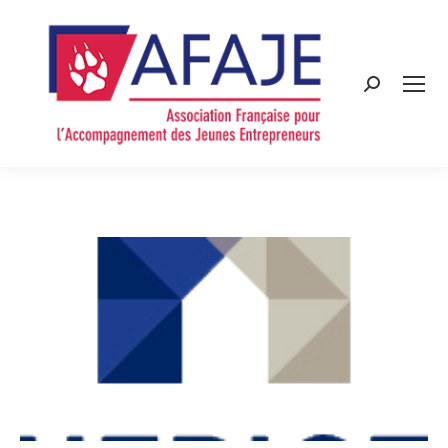
Search: