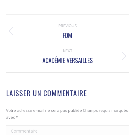
NAVIGATION
PREVIOUS
DE
FDM
Onglet
COMMENTAIRE
précédent
NEXT
ACADÉMIE VERSAILLES
Projets
similaires
LAISSER UN COMMENTAIRE
Votre adresse e-mail ne sera pas publiée Champs requis marqués
avec
*
Commentaire