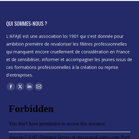
QUI SOMMES-NOUS ?
L'AFAJE est une association loi 1901 qui s'est donnée pour
ambition première de revaloriser les filières professionnelles
qui manquent encore cruellement de considération en France
et de sensibiliser, informer et accompagner les jeunes issus de
ces formations professionnelles à la création ou reprise
d'entreprises.
Trouvez nous sur :
Facebook
X
LinkedIn
Mail
page
page
page
page
opens
opens
opens
opens
in
in
in
in
new
new
new
new
window
window
window
window