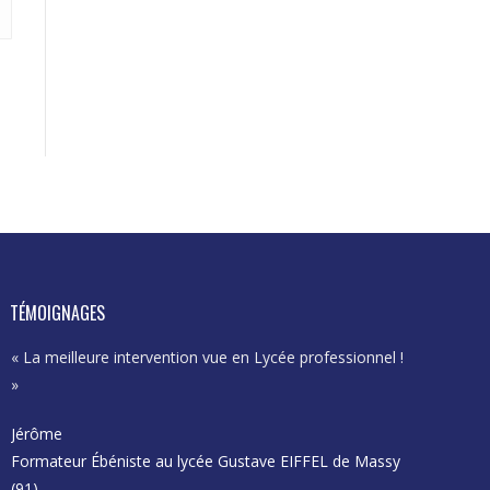
TÉMOIGNAGES
« La meilleure intervention vue en Lycée professionnel !
« Excellent
»
et se proje
Jérôme
Karima
Formateur Ébéniste au lycée Gustave EIFFEL de Massy
Enseignant
(91)