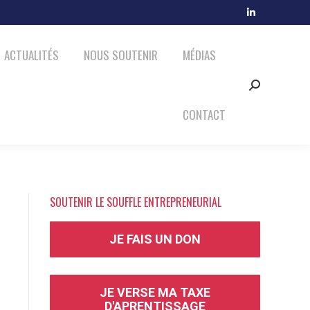
MÉDIAS
CONTACT
LinkedIn
Search:
page
ACTUALITÉS
NOUS SOUTENIR
MÉDIAS
opens
in
Search:
new
window
CONTACT
SOUTENIR LE SOUFFLE ENTREPRENEURIAL
JE FAIS UN DON
JE VERSE MA TAXE
D'APRENTISSAGE