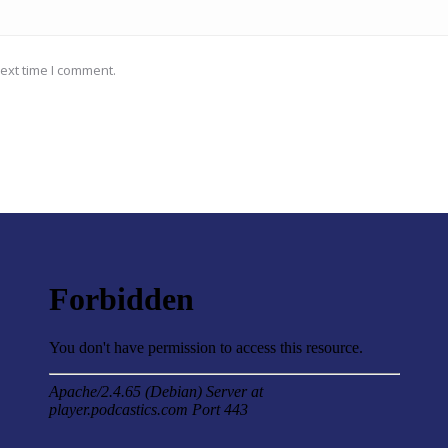
ext time I comment.
a création
« Le lien spécifique de l’entrepreneur avec les apprentis
de même secteur professionnel et métier est une des
clés de réussite de cette intervention. »
Magali
Formatrice PSE au CFA BTP d'Ermont (95)