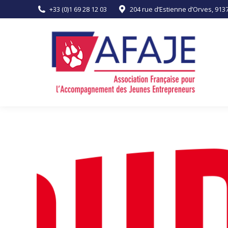
+33 (0)1 69 28 12 03
204 rue d’Estienne d’Orves, 91
ACCUEIL
L’ASSOCIATION