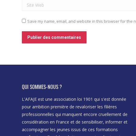
Site Web
Save my name, email, and website in this browser for the n
Publier des commentaires
QUI SOMMES-NOUS ?
a qualité et la réalité des
L'AFAJE est une association loi 1901 qui s'est donnée
« Merci pour le temps passé à nos côtés, l
pour ambition première de revaloriser les filières
d’entreprise est un sujet passionnant ! »
professionnelles qui manquent encore cruellement de
Julien
considération en France et de sensibiliser, informer et
Elève de première
accompagner les jeunes issus de ces formations