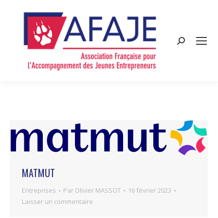
Search:
MATMUT
Entreprises
Par
Olivier MASSOT
16 février 2023
Laisser un commentaire