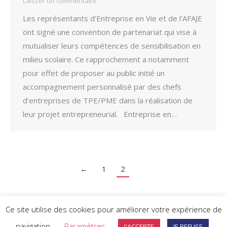
Laisser un commentaire
Les représentants d’Entreprise en Vie et de l’AFAJE
ont signé une convention de partenariat qui vise à
mutualiser leurs compétences de sensibilisation en
milieu scolaire. Ce rapprochement a notamment
pour effet de proposer au public initié un
accompagnement personnalisé par des chefs
d’entreprises de TPE/PME dans la réalisation de
leur projet entrepreneurial. Entreprise en…
←
1
2
Ce site utilise des cookies pour améliorer votre expérience de
©2026 AFAJE -
Politique de confidentialité
-
Politique des cookies
navigation.
Paramètres
J'ACCEPTE
JE REFUSE