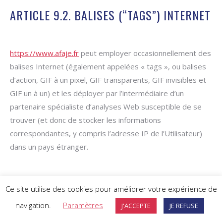
ARTICLE 9.2. BALISES (“TAGS”) INTERNET
https://www.afaje.fr
peut employer occasionnellement des
balises Internet (également appelées « tags », ou balises
d’action, GIF à un pixel, GIF transparents, GIF invisibles et
GIF un à un) et les déployer par l’intermédiaire d’un
partenaire spécialiste d’analyses Web susceptible de se
trouver (et donc de stocker les informations
correspondantes, y compris l’adresse IP de l’Utilisateur)
dans un pays étranger.
Ces balises sont placées à la fois dans les publicités en
Ce site utilise des cookies pour améliorer votre expérience de
ligne permettant aux internautes d’accéder au Site, et sur
navigation.
Paramètres
J'ACCEPTE
JE REFUSE
les différentes pages de celui-ci.