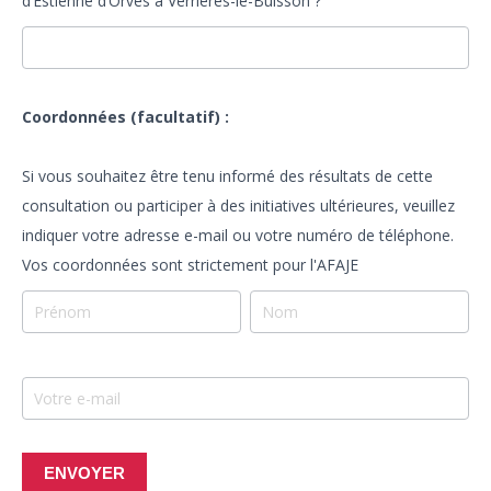
d’Estienne d’Orves à Verrières-le-Buisson ?
Coordonnées (facultatif) :
Si vous souhaitez être tenu informé des résultats de cette
consultation ou participer à des initiatives ultérieures, veuillez
indiquer votre adresse e-mail ou votre numéro de téléphone.
Vos coordonnées sont strictement pour l'AFAJE
Coordonnées
Coordonnées
(facultatif)
(facultatif)
:
:
<br/>
<br/>
<br/>
<br/>
<span
<span
ENVOYER
style="font-
style="font-