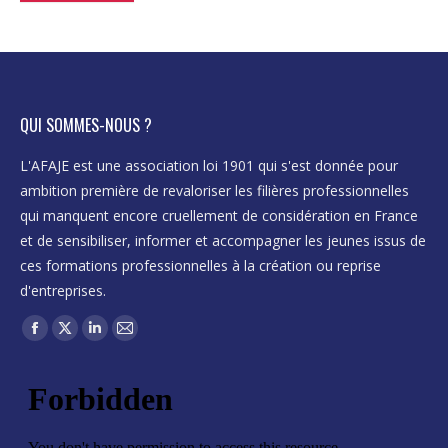
weight:normal;">Si
weight:normal;">Si
vous
vous
souhaitez
souhaitez
être
être
QUI SOMMES-NOUS ?
tenu
tenu
informé
informé
L'AFAJE est une association loi 1901 qui s'est donnée pour
des
des
ambition première de revaloriser les filières professionnelles
résultats
résultats
qui manquent encore cruellement de considération en France
de
de
et de sensibiliser, informer et accompagner les jeunes issus de
cette
cette
ces formations professionnelles à la création ou reprise
consultation
consultation
d'entreprises.
ou
ou
Trouvez nous sur :
Facebook
X
LinkedIn
Mail
participer
participer
page
page
page
page
à
à
opens
opens
opens
opens
des
des
in
in
in
in
initiatives
initiatives
new
new
new
new