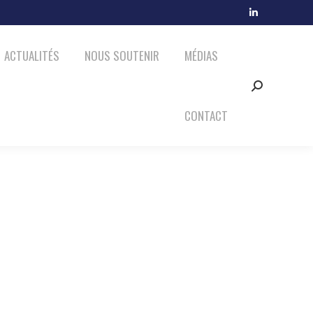
MÉDIAS
CONTACT
LinkedIn
Search:
page
ACTUALITÉS
NOUS SOUTENIR
MÉDIAS
opens
in
Search:
new
window
CONTACT