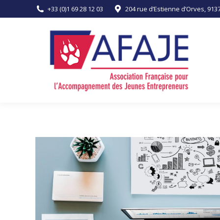
+33 (0)1 69 28 12 03
204 rue d’Estienne d’Orves, 91
ACCUEIL
L’ASSOCIATION